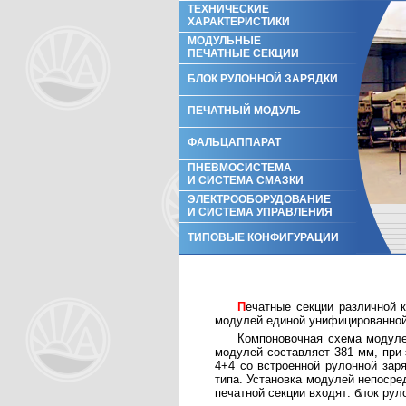
ТЕХНИЧЕСКИЕ
ХАРАКТЕРИСТИКИ
МОДУЛЬНЫЕ
ПЕЧАТНЫЕ СЕКЦИИ
БЛОК РУЛОННОЙ ЗАРЯДКИ
ПЕЧАТНЫЙ МОДУЛЬ
ФАЛЬЦАППАРАТ
ПНЕВМОСИСТЕМА
И СИСТЕМА СМАЗКИ
ЭЛЕКТРООБОРУДОВАНИЕ
И СИСТЕМА УПРАВЛЕНИЯ
ТИПОВЫЕ КОНФИГУРАЦИИ
Печатные секции различной красочности строятся установкой вертикально на блок рулонной зарядки от одного до четырех печатных
модулей единой унифицированной
Компоновочная схема модуле
модулей составляет 381 мм, при 
4+4 со встроенной рулонной заря
типа. Установка модулей непосре
печатной секции входят: блок ру