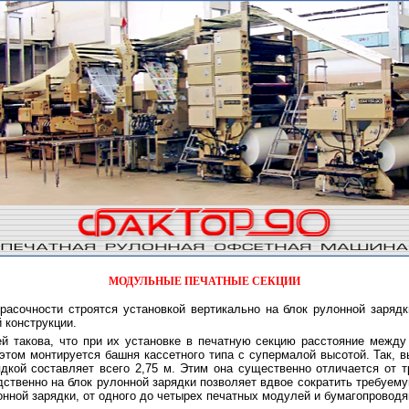
МОДУЛЬНЫЕ ПЕЧАТНЫЕ СЕКЦИИ
 конструкции.
й такова, что при их установке в печатную секцию расстояние межд
этом монтируется башня кассетного типа с супермалой высотой. Так, 
дкой составляет всего 2,75 м. Этим она существенно отличается от 
дственно на блок рулонной зарядки позволяет вдвое сократить требуе
лонной зарядки, от одного до четырех печатных модулей и бумагопровод