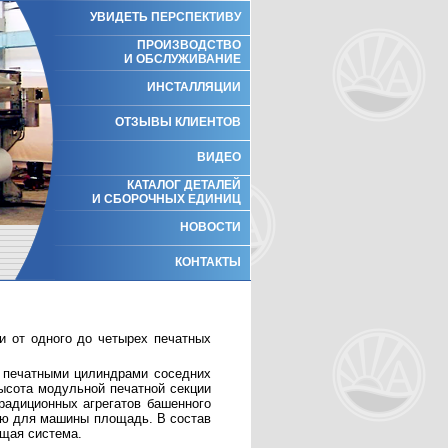
УВИДЕТЬ ПЕРСПЕКТИВУ
ПРОИЗВОДСТВО
И ОБСЛУЖИВАНИЕ
ИНСТАЛЛЯЦИИ
ОТЗЫВЫ КЛИЕНТОВ
ВИДЕО
КАТАЛОГ ДЕТАЛЕЙ
И СБОРОЧНЫХ ЕДИНИЦ
НОВОСТИ
КОНТАКТЫ
у печатными цилиндрами соседних
высота модульной печатной секции
традиционных агрегатов башенного
мую для машины площадь. В состав
ящая система.