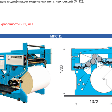
щие модификации модульных печатных секций (МПС):
;
;
красочности 2+1, 4+1.
МПС 11