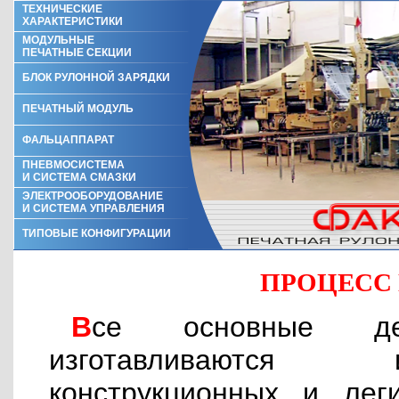
ТЕХНИЧЕСКИЕ
ХАРАКТЕРИСТИКИ
МОДУЛЬНЫЕ
ПЕЧАТНЫЕ СЕКЦИИ
БЛОК РУЛОННОЙ ЗАРЯДКИ
ПЕЧАТНЫЙ МОДУЛЬ
ФАЛЬЦАППАРАТ
ПНЕВМОСИСТЕМА
И СИСТЕМА СМАЗКИ
ЭЛЕКТРООБОРУДОВАНИЕ
И СИСТЕМА УПРАВЛЕНИЯ
ТИПОВЫЕ КОНФИГУРАЦИИ
ПРОЦЕСС
Все основные детали печатной машины
изготавливаются 
конструкционных и лег