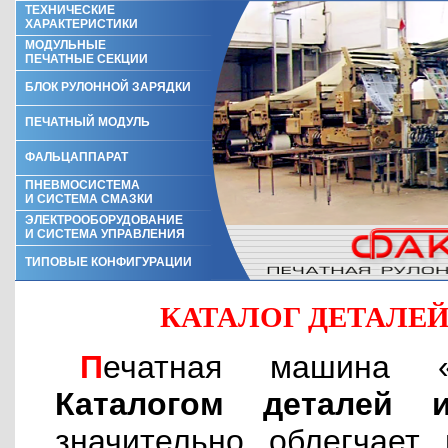
ТЕХНИЧЕСКИЕ
ХАРАКТЕРИСТИКИ
МОДУЛЬНЫЕ
ПЕЧАТНЫЕ СЕКЦИИ
БЛОК РУЛОННОЙ ЗАРЯДКИ
ПЕЧАТНЫЙ МОДУЛЬ
ФАЛЬЦАППАРАТ
ПНЕВМОСИСТЕМА
И СИСТЕМА СМАЗКИ
ЭЛЕКТРООБОРУДОВАНИЕ
И СИСТЕМА УПРАВЛЕНИЯ
ТИПОВЫЕ КОНФИГУРАЦИИ
КАТАЛОГ ДЕТАЛЕ
Печатная машина «
Каталогом деталей 
значительно облегчает